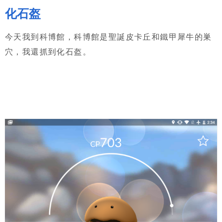
化石盔
今天我到科博館，科博館是聖誕皮卡丘和鐵甲犀牛的巣
穴，我還抓到化石盔。