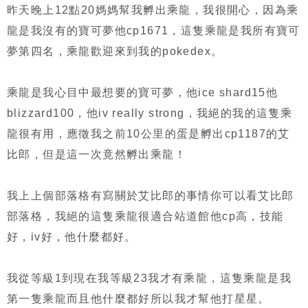
昨天晚上12點20媽媽幫我孵出乘龍，我很開心，因為乘
龍是我沒有的寶可夢他cp1671，這隻乘龍是我所有寶可
夢第四名，乘龍歡迎來到我的pokedex。
乘龍是我心目中最想要的寶可夢，他ice shard15他
blizzard100，他iv really strong，我絕的我的這隻乘
龍很有用，應徵我之前10公里的蛋是孵出cp1187的艾
比郎，但是這一次竟然孵出乘龍！
我上上個部落格有寫關於艾比郎的事情你可以看艾比郎
部落格，我絕的這隻乘龍很適合站道館他cp高，技能
好，iv好，他什麼都好。
我從等級1到現在我等級23我才有乘龍，這隻乘龍是我
第一隻乘龍而且他什麼都好所以我才幫他打星星。