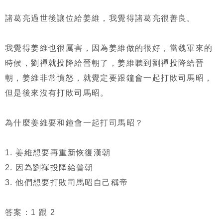
諸葛亮過世後讓位給姜維，我覺得諸葛亮很善良。
我覺得姜維也很厲害，因為姜維做的很好，當魏軍來的
時候，劉禪就投降給晉朝了，姜維聽到劉禪投降給晉
朝，姜維非常憤怒，就覺定要跟鐘會一起打敗司馬昭，
但是後來沒有打敗司馬昭。
為什麼姜維要和鐘會一起打司馬昭？
1. 姜維想要再重新恢復漢朝
2. 因為劉禪投降給晉朝
3. 他們想要打敗司馬昭自己稱帝
答案：1 跟 2