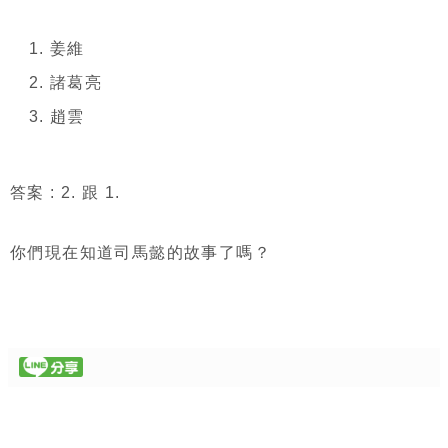
姜維
諸葛亮
趙雲
答案 : 2. 跟 1.
你們現在知道司馬懿的故事了嗎？