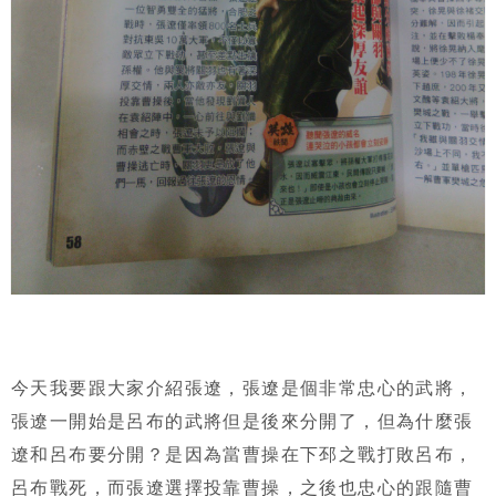
今天我要跟大家介紹張遼，張遼是個非常忠心的武將，
張遼一開始是呂布的武將但是後來分開了，但為什麼張
遼和呂布要分開？是因為當曹操在下邳之戰打敗呂布，
呂布戰死，而張遼選擇投靠曹操，之後也忠心的跟隨曹