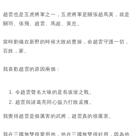
趙雲也是五虎將軍之一，五虎將軍是關張趙馬黃，就是
關羽、張飛、趙雲、馬超、黃忠。
當時劉備在新野的時候大敗給曹操，命趙雲守護一切，
百姓，家。
我喜歡趙雲的原因兩個 :
令趙雲聲名大噪的是長坂坡之戰。
趙雲與諸葛亮同心協力打敗孟獲。
我覺得趙雲是個厲害的武將，趙雲真的很厲害。
我在三國無雙很愛用他，他在三國無雙很好用，因為他