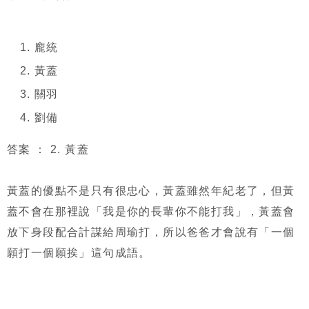
龐統
黃蓋
關羽
劉備
答案 ： 2. 黃蓋
黃蓋的優點不是只有很忠心，黃蓋雖然年紀老了，但黃
蓋不會在那裡說「我是你的長輩你不能打我」，黃蓋會
放下身段配合計謀給周瑜打，所以爸爸才會說有「一個
願打一個願挨」這句成語。