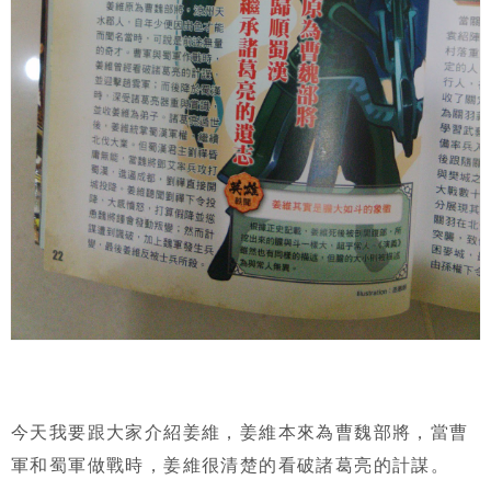
今天我要跟大家介紹姜維，姜維本來為曹魏部將，當曹
軍和蜀軍做戰時，姜維很清楚的看破諸葛亮的計謀。