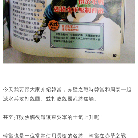
今天我要跟大家介紹韓當，赤壁之戰時韓當和周泰一起
派水兵攻打魏國、並打敗魏國武將焦觸。
甚至打敗焦觸後還讓東吳軍的士氣上升呢！
韓當也是一位常常使用長槍的名將。韓當在赤壁之戰