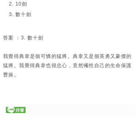
10劍
數十劍
答案 ：3. 數十劍
我覺得典韋是個可憐的猛將。典韋又是個英勇又豪傑的
猛將。我覺得典韋也很忠心，竟然犧牲自己的生命保護
曹操。