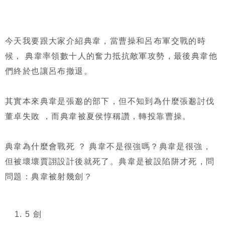
今天我要跟大家介紹典韋，當曹操和呂布軍交戰的時
候， 典韋率領數十人的奮力抵抗敵軍攻勢，最後典韋他
們終於也讓呂布撤退。
其實本來典韋是張邈的部下，但不知到為什麼張邈討伐
董卓失敗 ，而典韋被夏侯惇稱讚，轉投靠曹操。
典韋為什麼會戰死 ？ 典韋不是很強嗎？典韋是很強，
但被壞壞賈詡設計後就死了。典韋是被設陷阱才死，問
問題：典韋被射幾劍？
5 劍