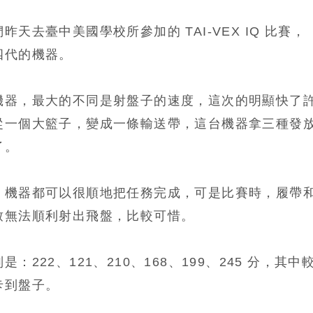
天去臺中美國學校所參加的 TAI-VEX IQ 比賽，
四代的機器。
機器，最大的不同是射盤子的速度，這次的明顯快了
從一個大籃子，變成一條輸送帶，這台機器拿三種發
了。
，機器都可以很順地把任務完成，可是比賽時，履帶
致無法順利射出飛盤，比較可惜。
222、121、210、168、199、245 分，其中
卡到盤子。