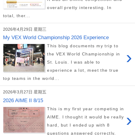
overall pretty interesting. In
total, ther...
2026年4月29日 星期三
My VEX World Championship 2026 Experience
This blog documents my trip to
›
the VEX World Championship in
St. Louis. I was able to
experience a lot, meet the true
top teams in the world...
2026年3月27日 星期五
2026 AIME II 8/15
This is my first year competing in
›
AIME. I thought it would be really
hard, but I ended up with 8
questions answered correctly,