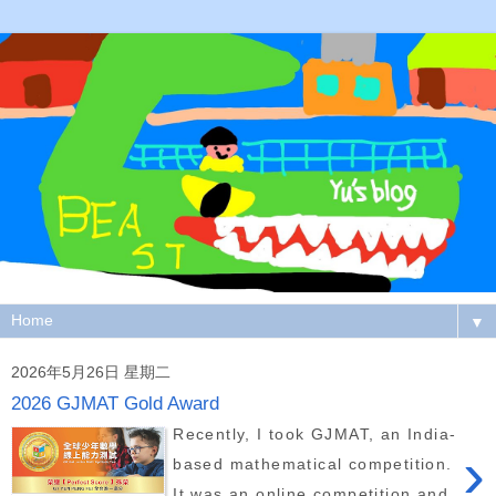
▼
2026年5月26日 星期二
2026 GJMAT Gold Award
Recently, I took GJMAT, an India-
›
based mathematical competition.
It was an online competition and