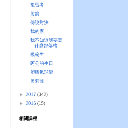
複習考
射箭
傳說對決
我的家
我不知道我要寫
什麼部落格
模範生
阿公的生日
塑膠氣球龍
奧莉薇
►
2017
(342)
►
2016
(15)
相關課程