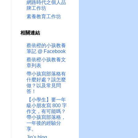
網路時代之個人品
牌工作坊
素養教育工作坊
相關連結
蔡依橙的小孩教養
筆記 @ Facebook
蔡依橙小孩教養文
章列表
帶小孩寫部落格有
什麼好處？該怎麼
做？以及常見問
答！
【小學生】要一年
級小朋友寫 800 字
作文，有可能嗎？
帶小孩寫部落格，
一年後的經驗分
享。
Jin's blog