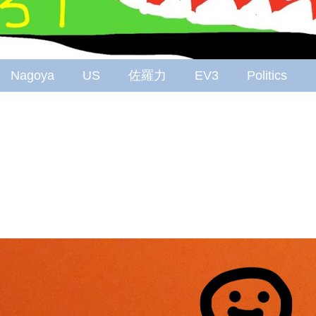
Nagoya
US
佐羅力
EV3
Politics