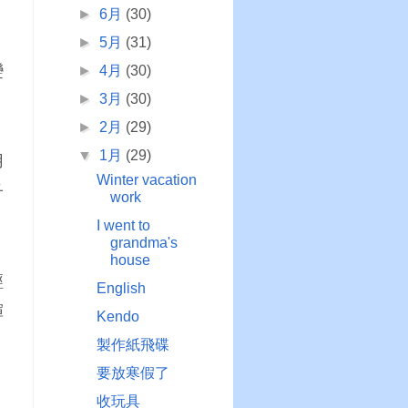
►
6月
(30)
►
5月
(31)
變
►
4月
(30)
►
3月
(30)
►
2月
(29)
▼
1月
(29)
用
Winter vacation
子
work
I went to
grandma's
house
經
English
揮
Kendo
製作紙飛碟
要放寒假了
，
收玩具