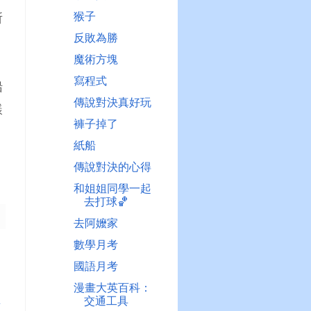
猴子
所
反敗為勝
魔術方塊
寫程式
船
傳說對決真好玩
樣
褲子掉了
紙船
傳說對決的心得
和姐姐同學一起
去打球🏀
去阿嬤家
數學月考
國語月考
漫畫大英百科：
交通工具
章