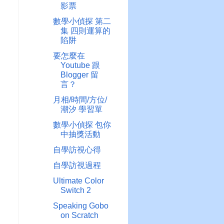
影票
數學小偵探 第二
集 四則運算的
陷阱
要怎麼在
Youtube 跟
Blogger 留
言？
月相/時間/方位/
潮汐 學習單
數學小偵探 包你
中抽獎活動
自學訪視心得
自學訪視過程
Ultimate Color
Switch 2
Speaking Gobo
on Scratch