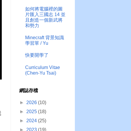
如何將電腦裡的圖
片匯入三國志 14 並
且創造一個新武將
和勢力
Minecraft 背景知識
學習單 / Yu
快要開學了
Curriculum Vitae
(Chen-Yu Tsai)
網誌存檔
►
2026
(10)
►
2025
(18)
我
►
2024
(25)
►
2023
(19)