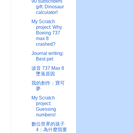
90 subscribers
gift: Dinosaur
calculator!
My Scratch
project: Why
Boeing 737
max 8
crashed?
Journal writing:
Best pet
波音 737 Max 8
墜落原因
我的創作：寶可
夢
My Scratch
project:
Guessing
numbers!
數位世界的孩子
4：為什麼我要