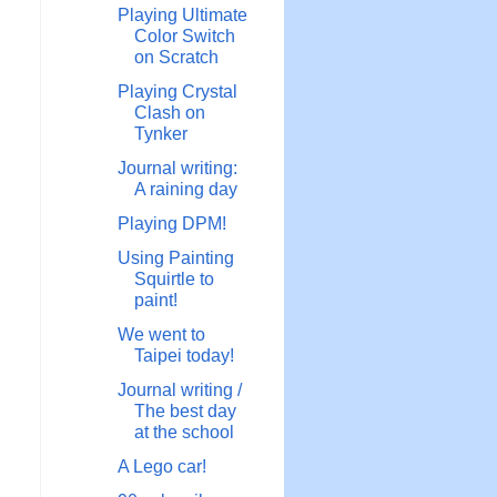
Playing Ultimate
Color Switch
on Scratch
Playing Crystal
Clash on
Tynker
Journal writing:
A raining day
Playing DPM!
Using Painting
Squirtle to
paint!
We went to
Taipei today!
Journal writing /
The best day
at the school
A Lego car!