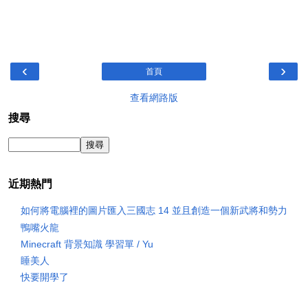
‹
›
首頁
查看網路版
搜尋
近期熱門
如何將電腦裡的圖片匯入三國志 14 並且創造一個新武將和勢力
鴨嘴火龍
Minecraft 背景知識 學習單 / Yu
睡美人
快要開學了