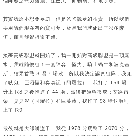
個陣容是瑪力露麗、泥巴魚（伽勒爾）和電蜘蛛。
其實我原本想要夢幻，但是爸爸說夢幻很貴，所以我們
要用我們現在有的寶可夢，於是我們就組出了很多隊
伍，而且我覺得還不錯。
接著高級聯盟就開始了，我一開始對高級聯盟是一頭露
水，我就隨便組了一套陣容：怪力、騎士蝸牛和波克基
斯，結果首戰 8 場 7 場敗，所以我決定認真組隊，我組
了耿鬼、巨沼怪和臭臭泥（阿羅拉），我打了 154 場，
升上 R8 之後推進了 44 場，然後把陣容換成：艾路雷
朵、臭臭泥（阿羅拉）和巨蔓藤，我打了 98 場並順利
上了 R9。
最後就是大師聯盟了，我從 1978 分爬到了 2070 分，