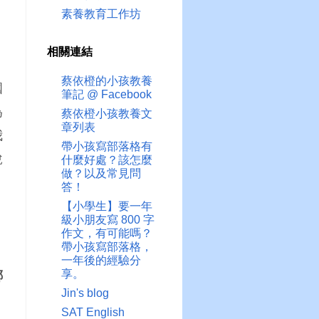
素養教育工作坊
相關連結
蔡依橙的小孩教養
國
筆記 @ Facebook
為
蔡依橙小孩教養文
章列表
我
帶小孩寫部落格有
說
什麼好處？該怎麼
做？以及常見問
答！
【小學生】要一年
級小朋友寫 800 字
作文，有可能嗎？
帶小孩寫部落格，
一年後的經驗分
享。
哪
Jin's blog
SAT English