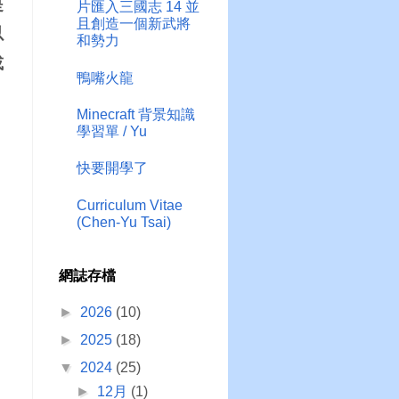
是
片匯入三國志 14 並
且創造一個新武將
以
和勢力
或
鴨嘴火龍
Minecraft 背景知識
學習單 / Yu
快要開學了
Curriculum Vitae
(Chen-Yu Tsai)
網誌存檔
►
2026
(10)
►
2025
(18)
▼
2024
(25)
►
12月
(1)