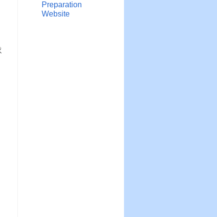
Preparation
Website
，
隊