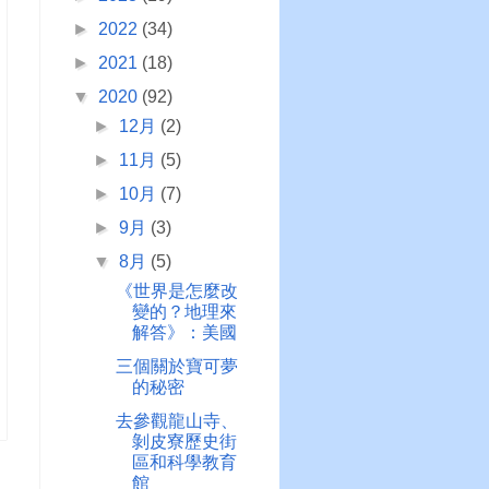
►
2022
(34)
►
2021
(18)
▼
2020
(92)
►
12月
(2)
►
11月
(5)
►
10月
(7)
►
9月
(3)
▼
8月
(5)
《世界是怎麼改
變的？地理來
解答》：美國
三個關於寶可夢
的秘密
去參觀龍山寺、
剝皮寮歷史街
區和科學教育
館