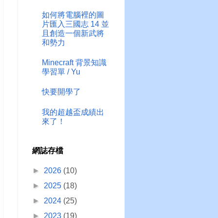
如何將電腦裡的圖
片匯入三國志 14 並
且創造一個新武將
和勢力
Minecraft 背景知識
學習單 / Yu
快要開學了
我的超越盃成績出
來了！
網誌存檔
►
2026
(10)
►
2025
(18)
►
2024
(25)
►
2023
(19)