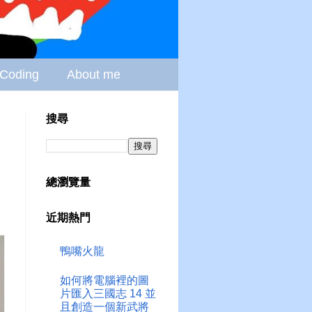
Coding
About me
搜尋
總瀏覽量
近期熱門
鴨嘴火龍
如何將電腦裡的圖
片匯入三國志 14 並
且創造一個新武將