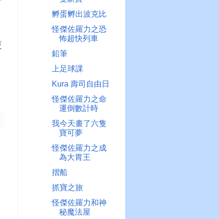
孵蛋孵出波克比
怪傑佐羅力之恐
怖超快列車
更
鉛筆
上足球課
Kura 壽司自由日
怪傑佐羅力之命
運倒數計時
我今天畫了六隻
寶可夢
怪傑佐羅力之成
為大胃王
摺船
章
抓寶之旅
怪傑佐羅力和神
秘魔法屋