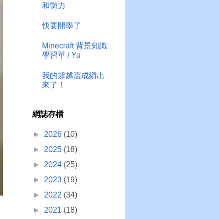
和勢力
快要開學了
Minecraft 背景知識
學習單 / Yu
我的超越盃成績出
來了！
網誌存檔
►
2026
(10)
►
2025
(18)
►
2024
(25)
►
2023
(19)
►
2022
(34)
►
2021
(18)