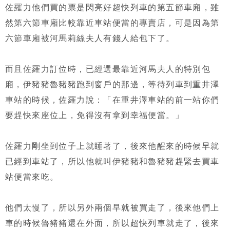
佐羅力他們買的票是閃亮好超快列車的第五節車廂，雖
然第六節車廂比較靠近車站便當的專賣店，可是因為第
六節車廂被河馬莉絲夫人有錢人給包下了。
而且佐羅力訂位時，已經選最靠近河馬夫人的特別包
廂，伊豬豬魯豬豬跑到窗戶的那邊，等待列車到重井澤
車站的時候，佐羅力說：「在重井澤車站的前一站你們
要趕快來座位上，免得沒有拿到幸福便當。」
佐羅力剛坐到位子上就睡著了，後來他醒來的時候早就
已經到車站了，所以他就叫伊豬豬和魯豬豬趕緊去買車
站便當來吃。
他們太慢了，所以另外兩個早就被買走了，後來他們上
車的時候魯豬豬還在外面，所以超快列車就走了，後來