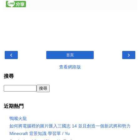
‹
›
首頁
查看網路版
搜尋
近期熱門
鴨嘴火龍
如何將電腦裡的圖片匯入三國志 14 並且創造一個新武將和勢力
Minecraft 背景知識 學習單 / Yu