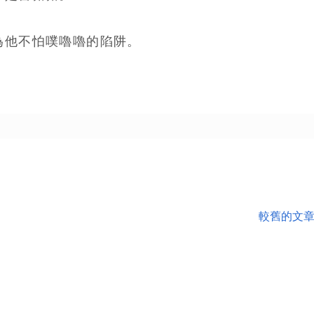
為他不怕噗嚕嚕的陷阱。
較舊的文