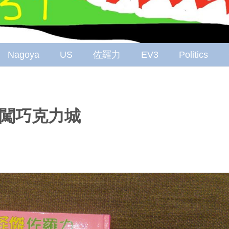
Nagoya
US
佐羅力
EV3
Politics
闖巧克力城