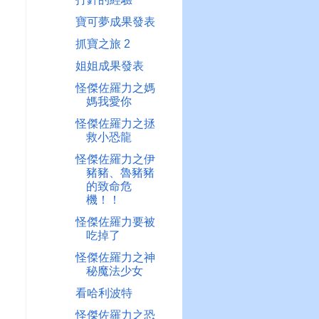
寶可夢成果發表
抓寶之旅 2
姐姐成果發表
怪傑佐羅力之媽
媽我愛你
怪傑佐羅力之拯
救小恐龍
怪傑佐羅力之伊
豬豬、魯豬豬
的致命危
機！！
怪傑佐羅力要被
吃掉了
怪傑佐羅力之神
秘魔法少女
看哈利波特
怪傑佐羅力之恐