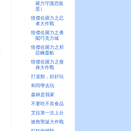
羅力守護恐龍
蛋）
怪傑佐羅力之忍
者大作戰
怪傑佐羅力之勇
闖巧克力城
怪傑佐羅力之邪
惡幽靈船
怪傑佐羅力之瘦
身大作戰
打道館，好好玩
和同學去玩
章
森林是我家
不要吃不良食品
艾拉第一次上台
搶救聖誕大作戰
打針的經驗