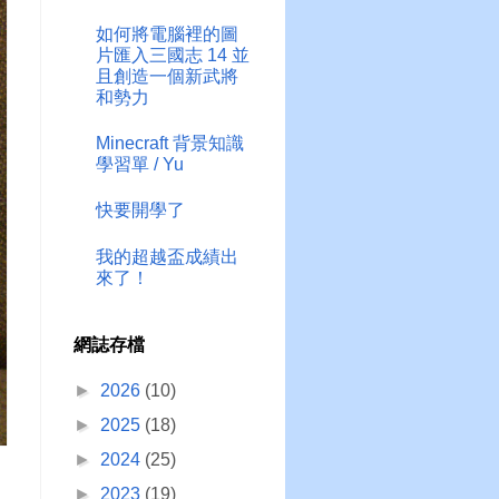
如何將電腦裡的圖
片匯入三國志 14 並
且創造一個新武將
和勢力
Minecraft 背景知識
學習單 / Yu
快要開學了
我的超越盃成績出
來了！
網誌存檔
►
2026
(10)
►
2025
(18)
►
2024
(25)
►
2023
(19)