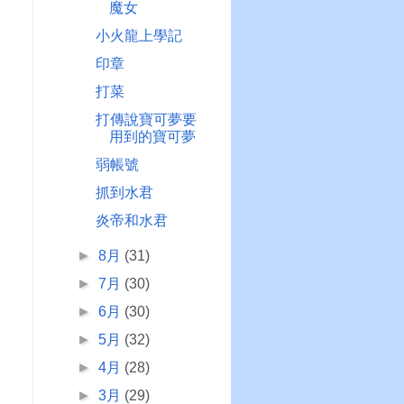
魔女
小火龍上學記
印章
打菜
打傳說寶可夢要
用到的寶可夢
弱帳號
抓到水君
炎帝和水君
►
8月
(31)
►
7月
(30)
►
6月
(30)
►
5月
(32)
►
4月
(28)
►
3月
(29)