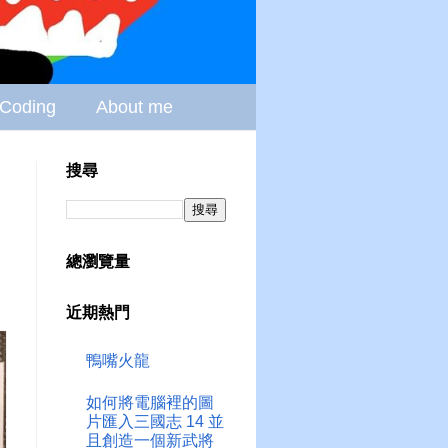
Coding
About me
搜尋
總瀏覽量
近期熱門
鴨嘴火龍
如何將電腦裡的圖
片匯入三國志 14 並
且創造一個新武將