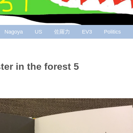
Nagoya
US
佐羅力
EV3
Politics
ter in the forest 5