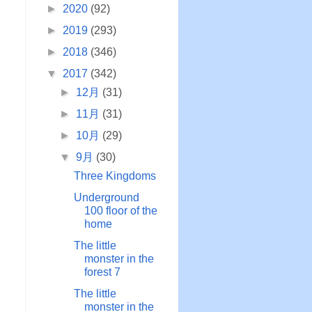
►
2020
(92)
►
2019
(293)
►
2018
(346)
▼
2017
(342)
►
12月
(31)
►
11月
(31)
►
10月
(29)
▼
9月
(30)
Three Kingdoms
Underground
100 floor of the
home
The little
monster in the
forest 7
The little
monster in the