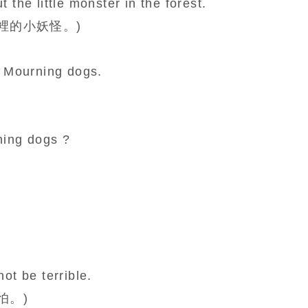
t the little monster in the forest.
裡的小妖怪。)
ut Mourning dogs.
ning dogs ?
not be terrible.
怕。)